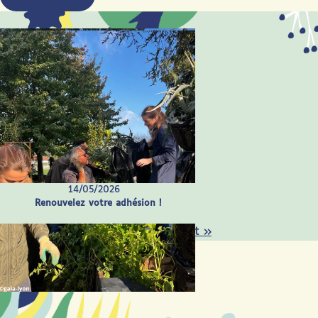
14/05/2026
Renouvelez votre adhésion !
« Précédent
1
2
3
4
5
…
21
Suivant »