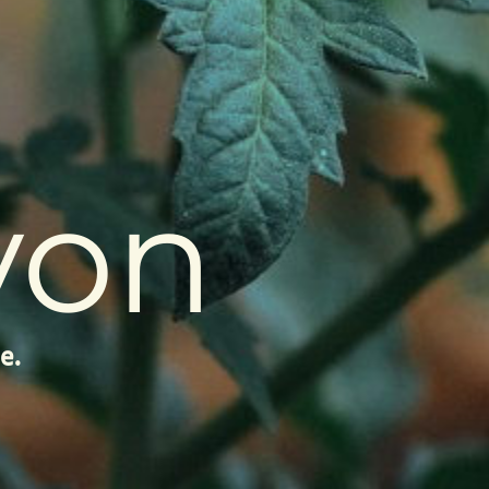
yon
e.