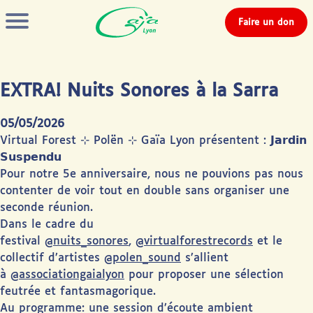
Faire un don
EXTRA! Nuits Sonores à la Sarra
05/05/2026
Virtual Forest ⊹ Polën ⊹ Gaïa Lyon présentent : 𝗝𝗮𝗿𝗱𝗶𝗻
𝗦𝘂𝘀𝗽𝗲𝗻𝗱𝘂
Pour notre 5e anniversaire, nous ne pouvions pas nous
contenter de voir tout en double sans organiser une
seconde réunion.
Dans le cadre du
festival
@nuits_sonores
,
@virtualforestrecords
et le
collectif d’artistes
@polen_sound
s’allient
à
@associationgaialyon
pour proposer une sélection
feutrée et fantasmagorique.
Au programme: une session d’écoute ambient